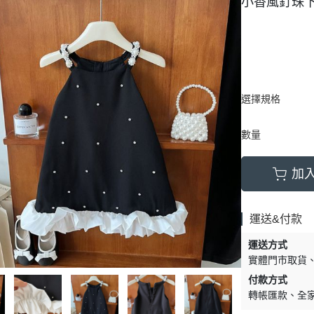
小香風釘珠
選擇規格
數量
加
運送&付款
運送方式
實體門市取貨
付款方式
轉帳匯款
全