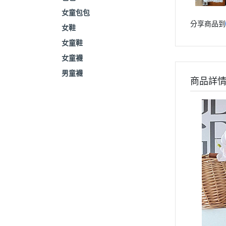
女童包包
分享商品到
女鞋
女童鞋
女童襪
男童襪
商品詳