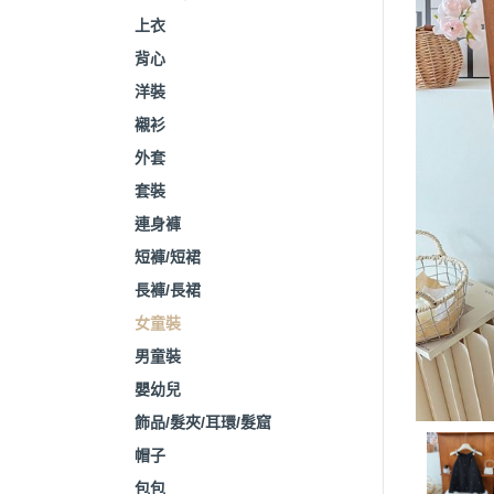
上衣
背心
洋裝
襯衫
外套
套裝
連身褲
短褲/短裙
長褲/長裙
女童裝
男童裝
嬰幼兒
飾品/髮夾/耳環/髮窟
帽子
包包