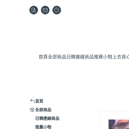
首頁
全部商品
日韓連線商品
推薦小物
上衣
背
首頁
全部商品
日韓連線商品
推薦小物