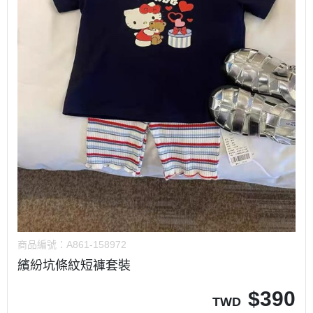
商品編號：
A861-158972
繽紛坑條紋短褲套裝
$
390
TWD