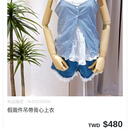
商品編號：
R-02033360
假兩件吊帶背心上衣
$
480
TWD