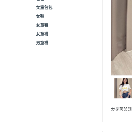
女童包包
女鞋
女童鞋
女童襪
男童襪
分享商品到