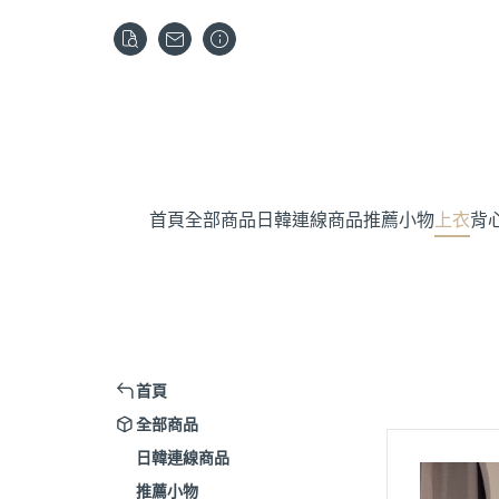
首頁
全部商品
日韓連線商品
推薦小物
上衣
背
首頁
全部商品
日韓連線商品
推薦小物