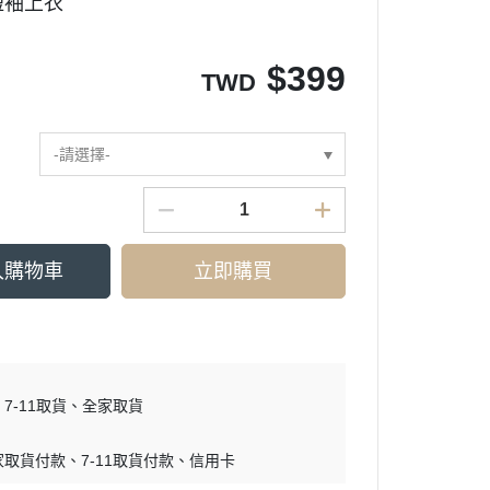
短袖上衣
$
399
TWD
-請選擇-
入購物車
立即購買
7-11取貨
全家取貨
家取貨付款
7-11取貨付款
信用卡